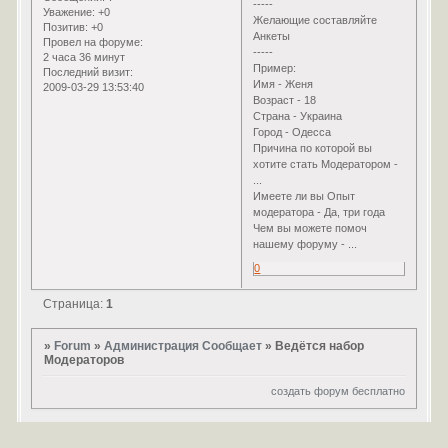
-----
Уважение:
+0
Желающие составляйте
Позитив:
+0
Анкеты
Провел на форуме:
-----
2 часа 36 минут
Пример:
Последний визит:
Имя - Женя
2009-03-29 13:53:40
Возраст - 18
Страна - Украина
Город - Одесса
Причина по которой вы
хотите стать Модератором -
...
Имеете ли вы Опыт
модератора - Да, три года
Чем вы можете помоч
нашему форуму - ...
0
Страница:
1
»
Forum
»
Администрация Сообщает
»
Ведётся набор
Модераторов
создать форум бесплатно