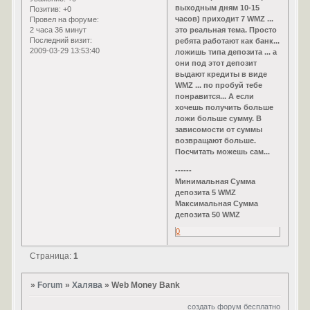
выходным дням 10-15
Позитив:
+0
часов) приходит 7 WMZ ...
Провел на форуме:
2 часа 36 минут
это реальная тема. Просто
Последний визит:
ребята работают как банк...
2009-03-29 13:53:40
ложишь типа депозита ... а
они под этот депозит
выдают кредиты в виде
WMZ ... по пробуй тебе
понравится... А если
хочешь получить больше
ложи больше сумму. В
зависомости от суммы
возвращают больше.
Посчитать можешь сам...
------
Минимальная Cумма
депозита 5 WMZ
Максимальная Сумма
депозита 50 WMZ
0
Страница:
1
»
Forum
»
Халява
»
Web Money Bank
создать форум бесплатно