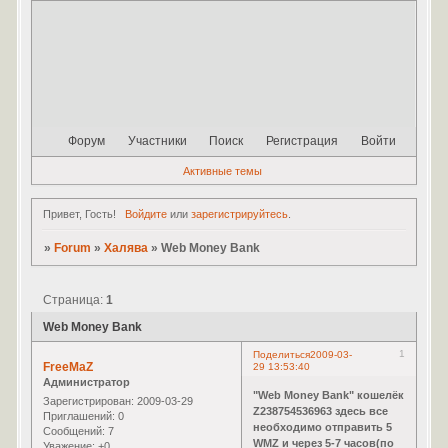
Форум
Участники
Поиск
Регистрация
Войти
Активные темы
Привет, Гость!
Войдите
или
зарегистрируйтесь
.
»
Forum
»
Халява
»
Web Money Bank
Страница:
1
Web Money Bank
1
Поделиться
2009-03-
FreeMaZ
29 13:53:40
Администратор
"Web Money Bank" кошелёк
Зарегистрирован
: 2009-03-29
Z238754536963 здесь все
Приглашений:
0
необходимо отправить 5
Сообщений:
7
WMZ и через 5-7 часов(по
Уважение:
+0